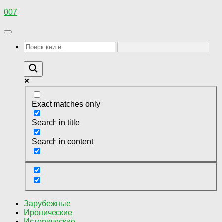
Перейти
007
к
содержимому
Exact matches only
Search in title
Search in content
Зарубежные
Иронические
Исторические