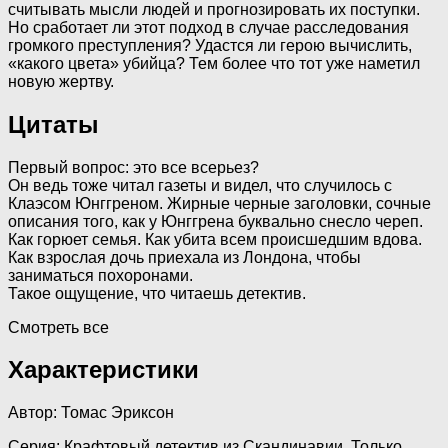
считывать мысли людей и прогнозировать их поступки.
Но сработает ли этот подход в случае расследования
громкого преступления? Удастся ли герою вычислить,
«какого цвета» убийца? Тем более что тот уже наметил
новую жертву.
Цитаты
Первый вопрос: это все всерьез?
Он ведь тоже читал газеты и видел, что случилось с
Клаэсом Юнггреном. Жирные черные заголовки, сочные
описания того, как у Юнггрена буквально снесло череп.
Как горюет семья. Как убита всем происшедшим вдова.
Как взрослая дочь приехала из Лондона, чтобы
заниматься похоронами.
Такое ощущение, что читаешь детектив.
Смотреть все
Характеристики
Автор:
Томас Эриксон
Серия:
Крафтовый детектив из Скандинавии. Только